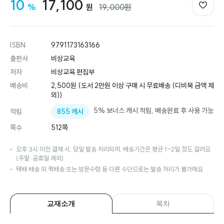
할인율
판매금액
정가금액
10
17,100
%
원
19,000원
ISBN
9791173163166
출판사
비상교육
저자
비상교육 편집부
배송비
2,500원 (도서 2만원 이상 구매 시 무료배송 (디비북 금액 제
외))
5% 보너스 캐시 적립, 배송완료 후 사용 가능
855 캐시
적립
쪽수
512쪽
오후 3시 이전 결제 시, 당일 발송 처리되며, 배송기간은 평균 1~2일 정도 걸려요
(주말·공휴일 제외)
택배 배송 외 퀵배송 또는 방문수령 등 다른 수단으로는 발송 처리가 불가해요
교재소개
목차