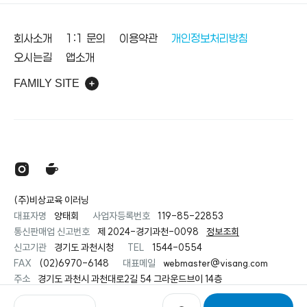
바닥글
회사소개
1:1 문의
이용약관
개인정보처리방침
오시는길
앱소개
FAMILY SITE
(주)비상교육 이러닝
대표자명
양태회
사업자등록번호
119-85-22853
통신판매업 신고번호
제 2024-경기과천-0098
정보조회
신고기관
경기도 과천시청
TEL
1544-0554
FAX
(02)6970-6148
대표메일
webmaster@visang.com
주소
경기도 과천시 과천대로2길 54 그라운드브이 14층
COPYRIGHT© (주)비상교육 ALL RIGHTS RESERVED.