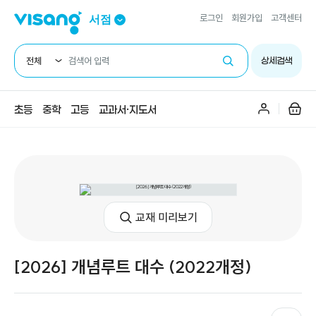
주요메뉴
로그인
회원가입
고객센터
서점
전체
상세검색
초등
중학
고등
교과서·지도서
교재 미리보기
[2026] 개념루트 대수 (2022개정)