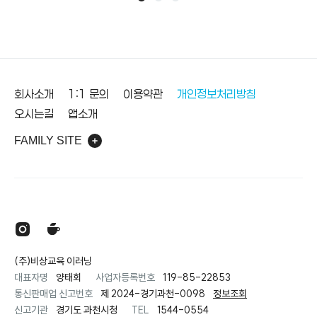
바닥글
회사소개
1:1 문의
이용약관
개인정보처리방침
오시는길
앱소개
FAMILY SITE
(주)비상교육 이러닝
대표자명
양태회
사업자등록번호
119-85-22853
통신판매업 신고번호
제 2024-경기과천-0098
정보조회
신고기관
경기도 과천시청
TEL
1544-0554