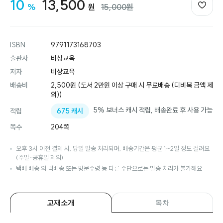
할인율
판매금액
정가금액
10
13,500
%
원
15,000원
ISBN
9791173168703
출판사
비상교육
저자
비상교육
배송비
2,500원 (도서 2만원 이상 구매 시 무료배송 (디비북 금액 제
외))
5% 보너스 캐시 적립, 배송완료 후 사용 가능
675 캐시
적립
쪽수
204쪽
오후 3시 이전 결제 시, 당일 발송 처리되며, 배송기간은 평균 1~2일 정도 걸려요
(주말·공휴일 제외)
택배 배송 외 퀵배송 또는 방문수령 등 다른 수단으로는 발송 처리가 불가해요
교재소개
목차